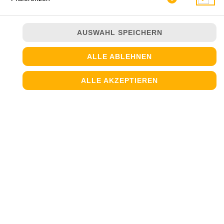
AUSWAHL SPEICHERN
ALLE ABLEHNEN
ALLE AKZEPTIEREN
mit Tomatensoße, Knoblauch und Shrimps
JETZT BESTELLEN
© 2026
Steinofen Pizzeria
Impressum
Datenschutz
Datenschutzeinstellungen
Barrierefreiheit
AGB
Lieferdienstsoftware und Webshop von
SIDES