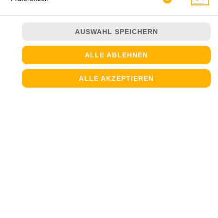
AUSWAHL SPEICHERN
ALLE ABLEHNEN
ALLE AKZEPTIEREN
mit Tomatensauce und Meeresfrüchten
JETZT BESTELLEN
© 2026
Steinofen Pizzeria
Impressum
Datenschutz
Datenschutzeinstellungen
Barrierefreiheit
AGB
Lieferdienstsoftware und Webshop von
SIDES