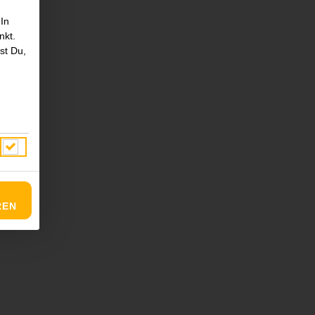
 In
nkt.
st Du,
REN