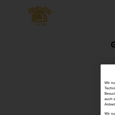
Wir nu
Techni
Besuch
auch a
Anbiet
Wir n