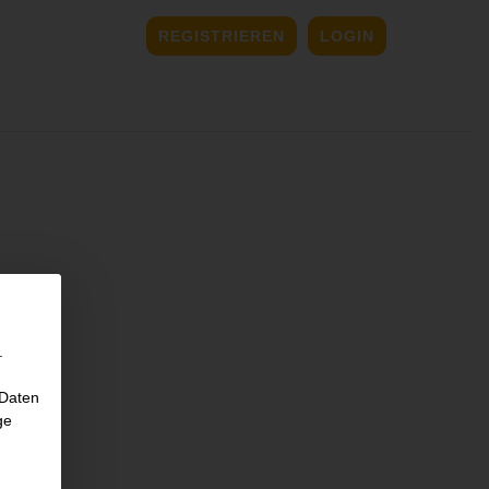
REGISTRIEREN
LOGIN
E
.
 Daten
ge