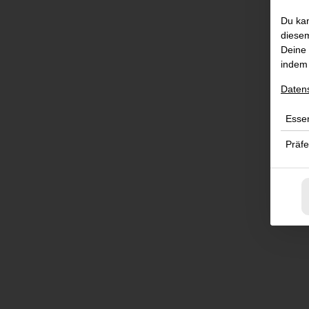
Du kan
diesem
Deine 
indem 
Daten
Essen
Präf