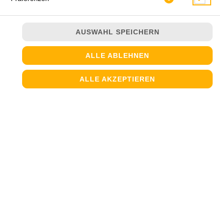
AUSWAHL SPEICHERN
ALLE ABLEHNEN
ALLE AKZEPTIEREN
Sahnesauce und Gorgonzola Käse
JETZT BESTELLEN
© 2026
Steinofen Pizzeria
Impressum
Datenschutz
Datenschutzeinstellungen
Barrierefreiheit
AGB
Lieferdienstsoftware und Webshop von
SIDES