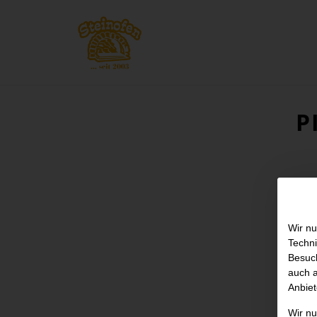
P
Wir nu
Techni
Besuch
auch a
Anbiet
Wir n