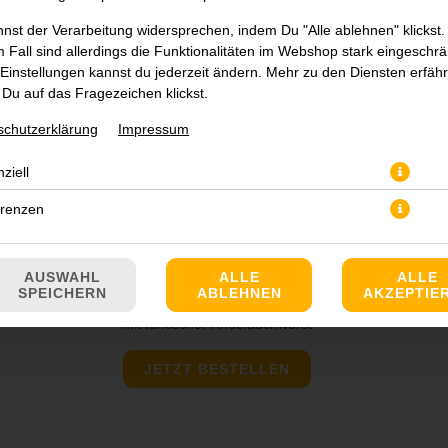
nst der Verarbeitung widersprechen, indem Du "Alle ablehnen" klickst.
 Fall sind allerdings die Funktionalitäten im Webshop stark eingeschrä
Einstellungen kannst du jederzeit ändern. Mehr zu den Diensten erfähr
Du auf das Fragezeichen klickst.
schutzerklärung
Impressum
ziell
erenzen
AUSWAHL
ALLE
ALLE
SPEICHERN
ABLEHNEN
AKZEPTIE
mit türkischer Knoblauchwurst
JETZT BESTELLEN