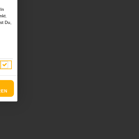
 In
nkt.
st Du,
REN