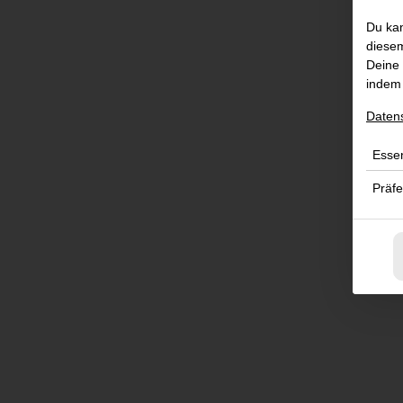
Du kan
diesem
Deine 
indem 
Daten
Essen
Präf