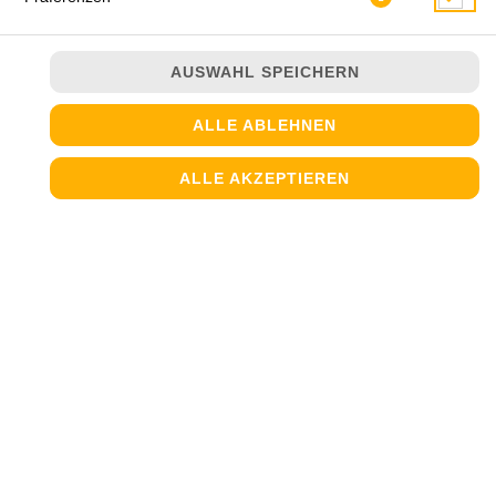
AUSWAHL SPEICHERN
ALLE ABLEHNEN
ALLE AKZEPTIEREN
mit frischen Tomaten und Mozzarella
JETZT BESTELLEN
© 2026
Steinofen Pizzeria
Impressum
Datenschutz
Datenschutzeinstellungen
Barrierefreiheit
AGB
Lieferdienstsoftware und Webshop von
SIDES