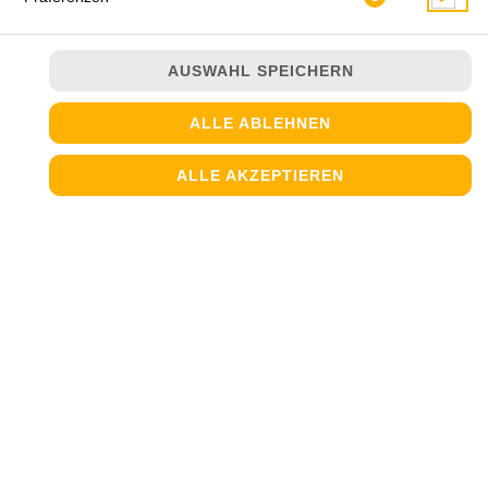
AUSWAHL SPEICHERN
ALLE ABLEHNEN
ALLE AKZEPTIEREN
mit Salami, Putenschinken und Ananas
JETZT BESTELLEN
© 2026
Steinofen Pizzeria
Impressum
Datenschutz
Datenschutzeinstellungen
Barrierefreiheit
AGB