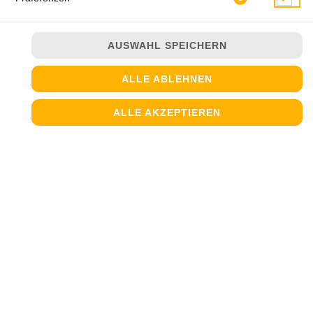
AUSWAHL SPEICHERN
ALLE ABLEHNEN
ALLE AKZEPTIEREN
mit Champignons, Putenschinken, Salami und Artischocken
JETZT BESTELLEN
© 2026
Steinofen Pizzeria
Impressum
Datenschutz
Datenschutzeinstellungen
Barrierefreiheit
AGB