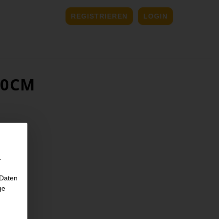
REGISTRIEREN
LOGIN
40CM
.
 Daten
ge