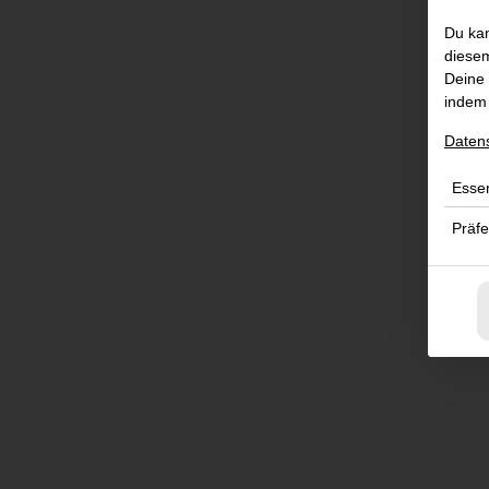
Du kan
diesem
Deine 
indem 
Daten
Essen
Präf