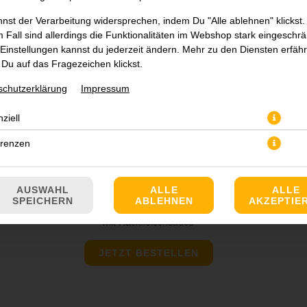
nst der Verarbeitung widersprechen, indem Du "Alle ablehnen" klickst.
 Fall sind allerdings die Funktionalitäten im Webshop stark eingeschrä
Einstellungen kannst du jederzeit ändern. Mehr zu den Diensten erfähr
Du auf das Fragezeichen klickst.
schutzerklärung
Impressum
ziell
erenzen
AUSWAHL
ALLE
ALLE
SPEICHERN
ABLEHNEN
AKZEPTIE
mit Hackfleischsauce
JETZT BESTELLEN