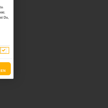
 In
nkt.
st Du,
REN