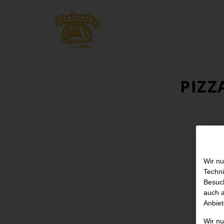
PIZZ
Wir nu
Techni
Besuch
auch a
Anbiet
Wir n