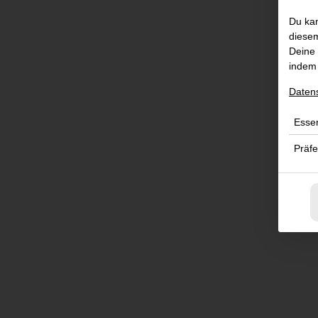
Du kan
diesem
Deine 
indem 
Daten
Essen
Präf