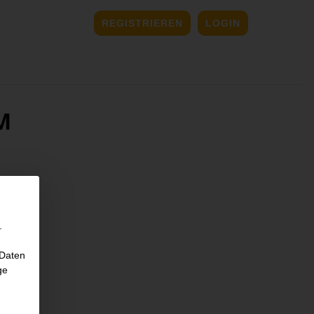
REGISTRIEREN
LOGIN
M
.
 Daten
ge