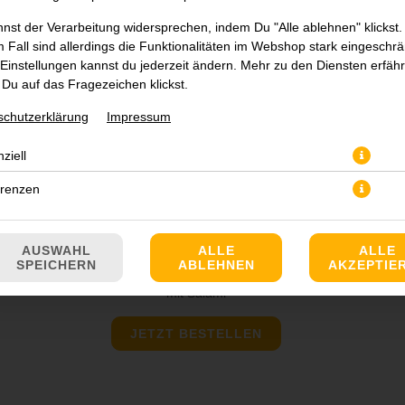
nst der Verarbeitung widersprechen, indem Du "Alle ablehnen" klickst.
 Fall sind allerdings die Funktionalitäten im Webshop stark eingeschrä
Einstellungen kannst du jederzeit ändern. Mehr zu den Diensten erfähr
Du auf das Fragezeichen klickst.
schutzerklärung
Impressum
ziell
erenzen
AUSWAHL
ALLE
ALLE
SPEICHERN
ABLEHNEN
AKZEPTIE
mit Salami
JETZT BESTELLEN