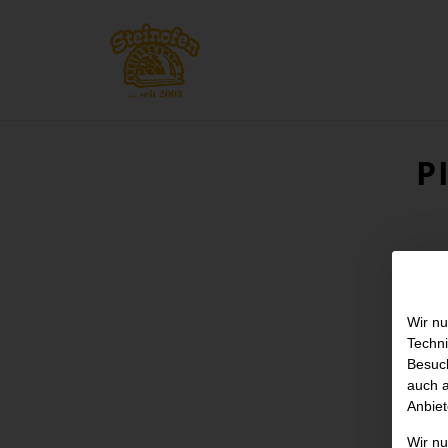
P
Wir nu
Techni
Besuch
auch a
Anbiet
Wir n