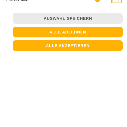
AUSWAHL SPEICHERN
ALLE ABLEHNEN
ALLE AKZEPTIEREN
mit Käse oder Tomatensauce
JETZT BESTELLEN
© 2026
Steinofen Pizzeria
Impressum
Datenschutz
Datenschutzeinstellungen
Barrierefreiheit
AGB