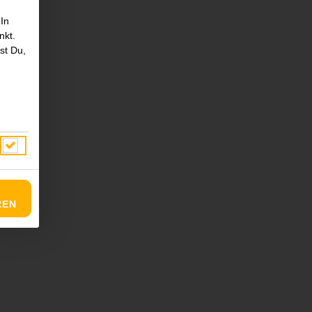
 In
nkt.
st Du,
REN