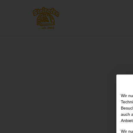
Wir nu
Techni
Besuch
auch a
Anbiet
Wir n