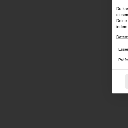
Du kan
diesem
Deine 
indem 
Daten
Essen
Präf