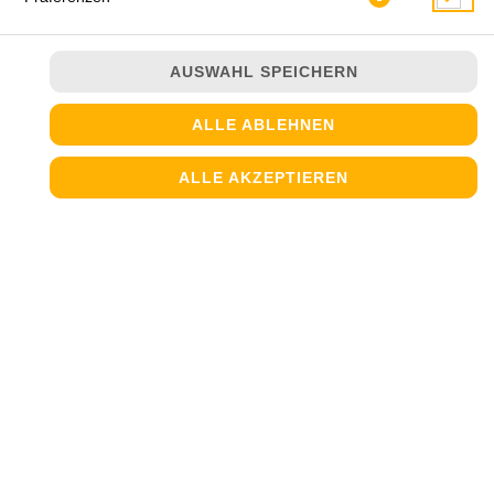
AUSWAHL SPEICHERN
ALLE ABLEHNEN
ALLE AKZEPTIEREN
JETZT BESTELLEN
© 2026
Steinofen Pizzeria
Impressum
Datenschutz
Datenschutzeinstellungen
Barrierefreiheit
AGB
Lieferdienstsoftware und Webshop von
SIDES