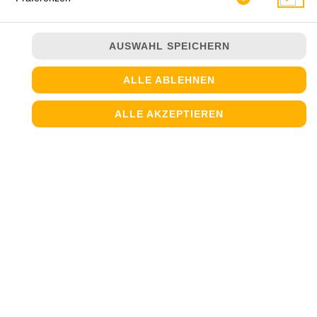
AUSWAHL SPEICHERN
ALLE ABLEHNEN
ALLE AKZEPTIEREN
JETZT BESTELLEN
© 2026
Steinofen Pizzeria
Impressum
Datenschutz
Datenschutzeinstellungen
Barrierefreiheit
AGB
Lieferdienstsoftware und Webshop von
SIDES